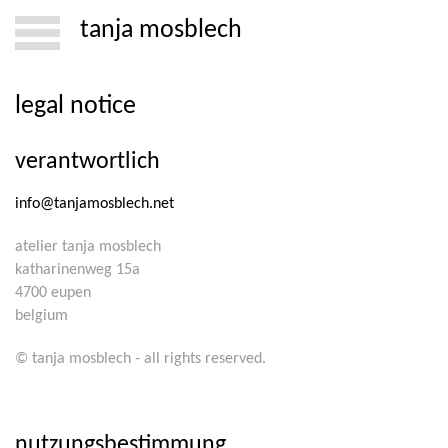
tanja mosblech
legal notice
verantwortlich
info@tanjamosblech.net
atelier tanja mosblech
katharinenweg 15a
4700 eupen
belgium
© tanja mosblech - all rights reserved.
nutzungsbestimmung